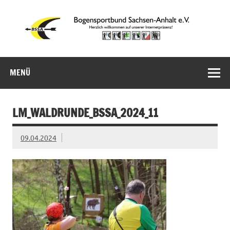
Zum
Inhalt
springen
Bogensportbund
Sachsen-Anhalt
MENÜ
e.V.
LM_WALDRUNDE_BSSA_2024_11
09.04.2024